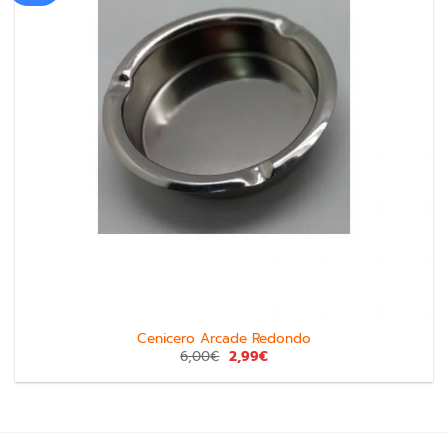
Cenicero Arcade Redondo
6,00
€
2,99
€