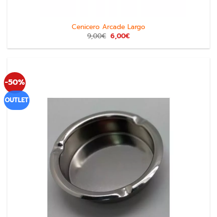
Cenicero Arcade Largo
9,00
€
6,00
€
-50%
OUTLET