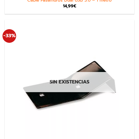
Cable Pasamuros Dual USB 3.0 – 1 metro
14,99
€
-33%
SIN EXISTENCIAS