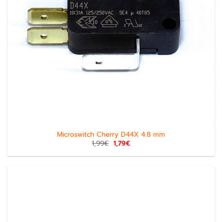
Microswitch Cherry D44X 4.8 mm
1,99
€
1,79
€