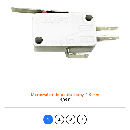
Microswitch de patilla Zippy 4.8 mm
1,39
€
1
2
3