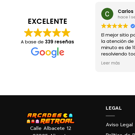
Carlos
hace 1 
EXCELENTE
El mejor sitio 
la atención de
A base de
339 reseñas
minuto es de 1
resolviendo to
momento. Se n
Leer más
lo que hace y 
amigo, con tot
elijas lo que m
necesidades,
perfectamente 
conocimiento 
todo perfecta
LEGAL
verdadero plac
Respecto a la
estar más con
Aviso Legal
Calle Albacete 12
impresionante,