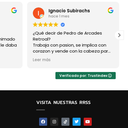
Ignacio Subirachs
hace 1 mes
¿Qué decir de Pedro de Arcades
 mimado
Retroal?
 le daba
Trabaja con pasion, se implica con
corazon y vende con la cabeza para
que no compres lo que no necesitas.
Leer más
Se convierte en alguien que busca tu
felicidad a traves de recordar
nuestra infancia. Si quieres una
Verificado por: Trustindex
Arcade y no vas a él...te arrenpentirás
VISITA NUESTRAS RRSS