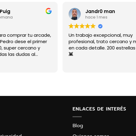
 Puig
Jandr0 man
semana
hace 1 mes
para comprar tu arcade,
Un trabajo excepcional, muy
 Pedro dese el primer
profesional, trato cercano y
0, super cercano y
en cada detalle. 200 estrellas
das las dudas al
👾
ota que disfruta con
te aconseja como a un
al sinceridad para que
ás se acople a tus
 además se adapta
a tu nivel de
técnico explicando
mente. Es un
ENLACES DE INTERÉS
er tratar con Pedro.
 arcade, no puedo
tento, el acabado es
Blog
 se puede ver