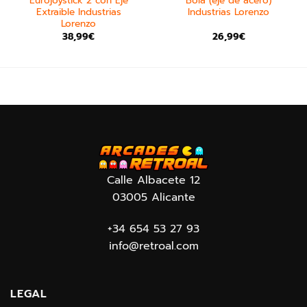
Eurojoystick 2 con Eje
Bola (eje de acero)
Extraible Industrias
Industrias Lorenzo
Lorenzo
38,99
€
26,99
€
Calle Albacete 12
03005 Alicante
+34 654 53 27 93
info@retroal.com
LEGAL