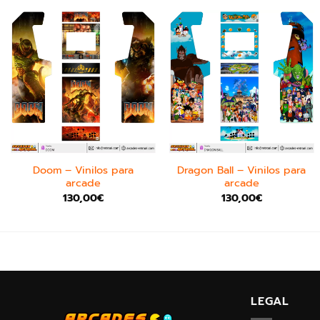
Doom – Vinilos para
Dragon Ball – Vinilos para
arcade
arcade
130,00
€
130,00
€
LEGAL