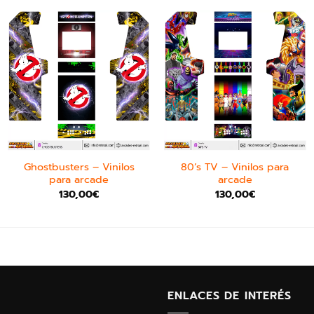
Ghostbusters – Vinilos
80’s TV – Vinilos para
para arcade
arcade
130,00
€
130,00
€
ENLACES DE INTERÉS