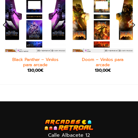
Black Panther – Vinilos
Doom – Vinilos para
para arcade
arcade
130,00
€
130,00
€
Calle Albacete 12