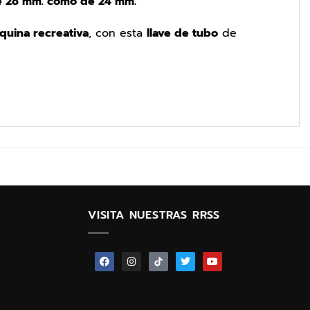
e 28 mm. como de 24 mm.
quina recreativa
, con esta
llave de tubo
de
VISITA NUESTRAS RRSS