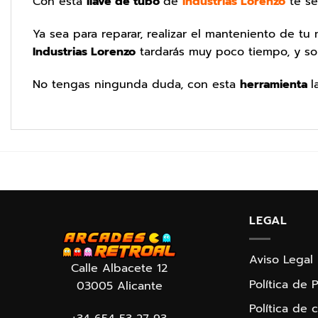
Con esta
llave de tubo
de
Industrias Lorenzo
te se
Ya sea para reparar, realizar el manteniento de t
Industrias Lorenzo
tardarás muy poco tiempo, y sob
No tengas ningunda duda, con esta
herramienta
l
LEGAL
Aviso Legal
Calle Albacete 12
Política de 
03005 Alicante
Política de 