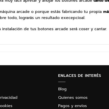
rá muy fácil apretar y aflojar los botones arcade
tanto d
u máquina arcade o porque estás fabricando tu propia
má
re todo, lograrás un resultado execepcioal.
a instalación de tus botones arcade será coser y cantar.
ENLACES DE INTERÉS
Blog
Privacidad
Quienes somos
cookies
Pagos y envíos