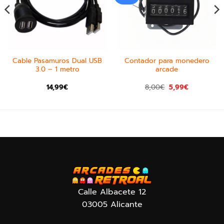
Cable Pasamuros Dual USB
Contador para monedero
3.0 – 1 metro
arcade
14,99
€
8,00
€
5,99
€
Calle Albacete 12
03005 Alicante