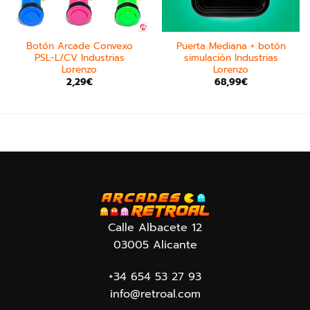
Botón Arcade Convexo
Puerta Mediana + botón
PSL-L/CV Industrias
simulación Industrias
Lorenzo
Lorenzo
2,29
€
68,99
€
Calle Albacete 12
03005 Alicante
+34 654 53 27 93
info@retroal.com