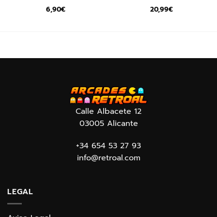
6,90
€
20,99
€
Calle Albacete 12
03005 Alicante
+34 654 53 27 93
info@retroal.com
LEGAL