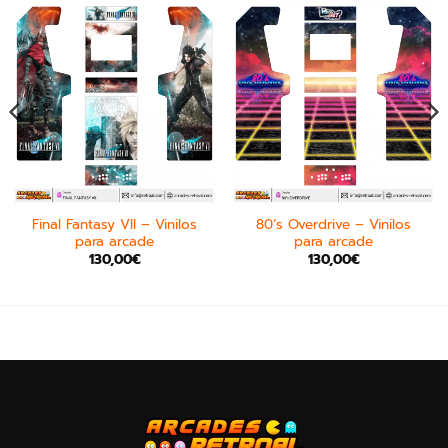
Final Fantasy VII – Vinilos
80’s Overdrive – Vinilos
para arcade
para arcade
130,00
€
130,00
€