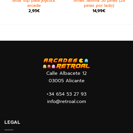
Bola Top para joystick
Arnés Jamma 56 pines (28
arcade
pines por lado)
2,95
€
14,99
€
Calle Albacete 12
03005 Alicante
+34 654 53 27 93
info@retroal.com
LEGAL